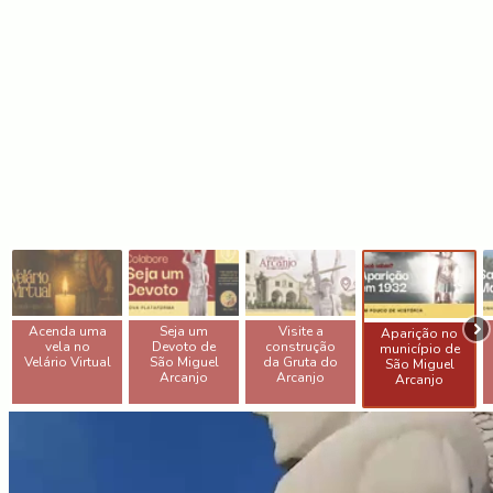
Acenda uma
Seja um
Visite a
Aparição no
vela no
Devoto de
construção
município de
Velário Virtual
São Miguel
da Gruta do
São Miguel
Arcanjo
Arcanjo
Arcanjo