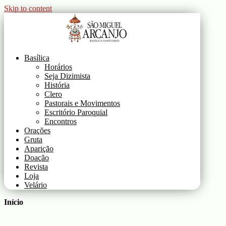
Skip to content
Basílica de São Miguel Arcanjo
Site Oficial da Basílica de São Miguel Arcanjo
Basílica
Horários
Seja Dizimista
História
Clero
Pastorais e Movimentos
Escritório Paroquial
Encontros
Orações
Gruta
Aparição
Doação
Revista
Loja
Velário
Início