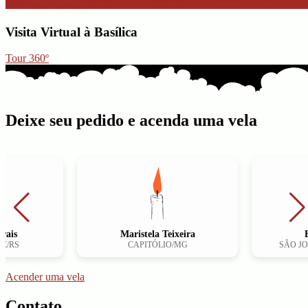
Visita
Virtual
à Basílica
Tour 360º
Deixe seu pedido e acenda uma vela
s
Maristela Teixeira
Bru
S
CAPITÓLIO/MG
SÃO JOSÉ 
Acender uma vela
Contato