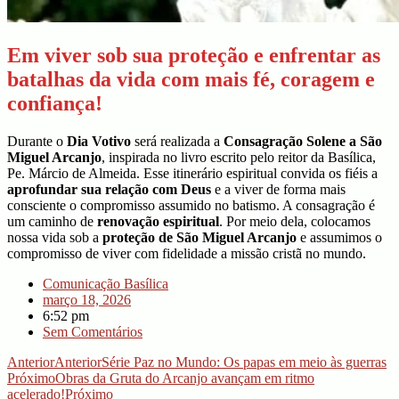
Em viver sob sua proteção e enfrentar as
batalhas da vida com mais fé, coragem e
confiança!
Durante o
Dia Votivo
será realizada a
Consagração Solene a São
Miguel Arcanjo
, inspirada no livro escrito pelo reitor da Basílica,
Pe. Márcio de Almeida. Esse itinerário espiritual convida os fiéis a
aprofundar sua relação com Deus
e a viver de forma mais
consciente o compromisso assumido no batismo. A consagração é
um caminho de
renovação espiritual
. Por meio dela, colocamos
nossa vida sob a
proteção de São Miguel Arcanjo
e assumimos o
compromisso de viver com fidelidade a missão cristã no mundo.
Comunicação Basílica
março 18, 2026
6:52 pm
Sem Comentários
Anterior
Anterior
Série Paz no Mundo: Os papas em meio às guerras
Próximo
Obras da Gruta do Arcanjo avançam em ritmo
acelerado!
Próximo