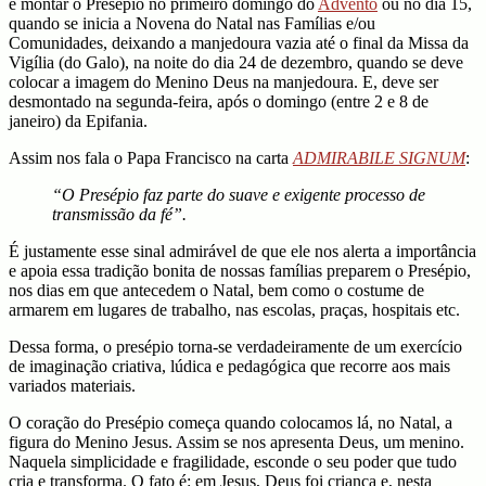
é montar o Presépio no primeiro domingo do
Advento
ou no dia 15,
quando se inicia a Novena do Natal nas Famílias e/ou
Comunidades, deixando a manjedoura vazia até o final da Missa da
Vigília (do Galo), na noite do dia 24 de dezembro, quando se deve
colocar a imagem do Menino Deus na manjedoura. E, deve ser
desmontado na segunda-feira, após o domingo (entre 2 e 8 de
janeiro) da Epifania.
Assim nos fala o Papa Francisco na carta
ADMIRABILE SIGNUM
:
“O Presépio faz parte do suave e exigente processo de
transmissão da fé”.
É justamente esse sinal admirável de que ele nos alerta a importância
e apoia essa tradição bonita de nossas famílias preparem o Presépio,
nos dias em que antecedem o Natal, bem como o costume de
armarem em lugares de trabalho, nas escolas, praças, hospitais etc.
Dessa forma, o presépio torna-se verdadeiramente de um exercício
de imaginação criativa, lúdica e pedagógica que recorre aos mais
variados materiais.
O coração do Presépio começa quando colocamos lá, no Natal, a
figura do Menino Jesus. Assim se nos apresenta Deus, um menino.
Naquela simplicidade e fragilidade, esconde o seu poder que tudo
cria e transforma. O fato é: em Jesus, Deus foi criança e, nesta