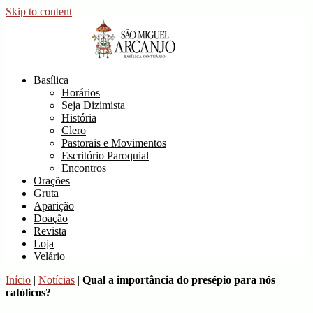
Skip to content
Basílica de São Miguel Arcanjo
Site Oficial da Basílica de São Miguel Arcanjo
Basílica
Horários
Seja Dizimista
História
Clero
Pastorais e Movimentos
Escritório Paroquial
Encontros
Orações
Gruta
Aparição
Doação
Revista
Loja
Velário
Início
|
Notícias
|
Qual a importância do presépio para nós
católicos?